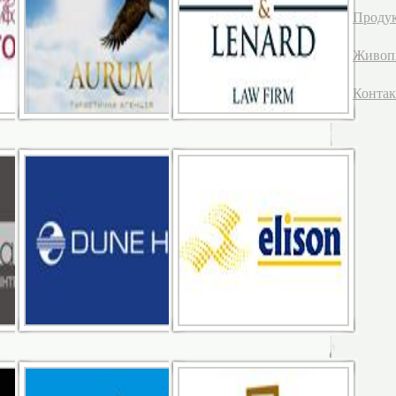
Продук
Живоп
Конта