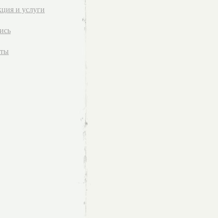
ция и услуги
ись
кты