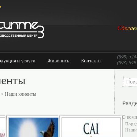
С
д
е
л
а
е
дукция и услуги
Живопись
Контакты
иенты
> Наши клиенты
Разд
О ком
Поряд
Наши