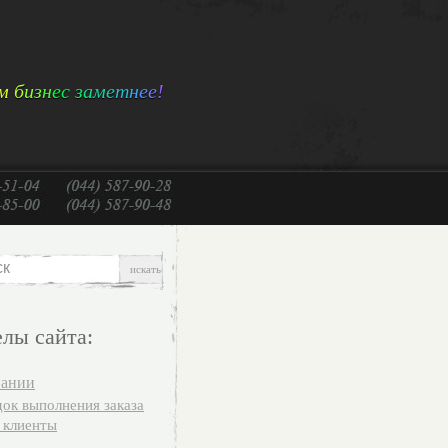
м
б
и
з
н
е
с
з
а
м
е
т
н
е
е
!
елы сайта:
пании
ок выполнения заказа
 клиенты