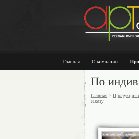
Главная
О компании
Про
По индив
Главная
>
Продукция 
заказу