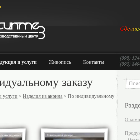
С
д
е
л
а
е
дукция и услуги
Живопись
Контакты
идуальному заказу
и услуги
>
Изделия из акрила
> По индивидуальному
Разд
О ком
Продук