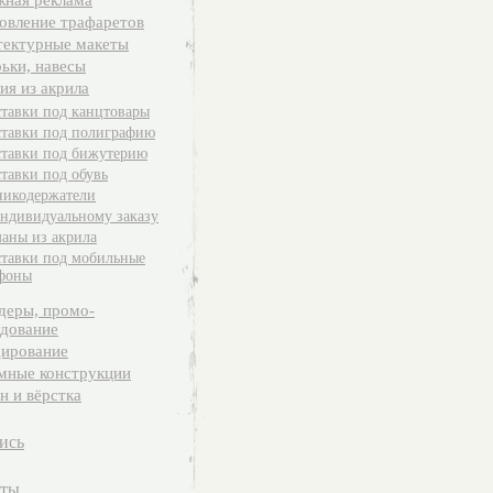
ная реклама
овление трафаретов
ектурные макеты
ьки, навесы
ия из акрила
тавки под канцтовары
тавки под полиграфию
тавки под бижутерию
тавки под обувь
икодержатели
ндивидуальному заказу
аны из акрила
тавки под мобильные
фоны
деры, промо-
дование
ирование
мные конструкции
н и вёрстка
ись
кты