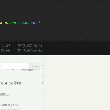
м
б
и
з
н
е
с
з
а
м
е
т
н
е
е
!
елы сайта:
пании
ция и услуги