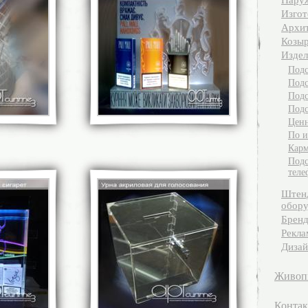
Наруж
Изгот
Архит
Козыр
Издел
Подс
Подс
Подс
Подс
Ценн
По и
Карм
Подс
теле
Штен
обору
Бренд
Рекла
Дизай
Живоп
Конта