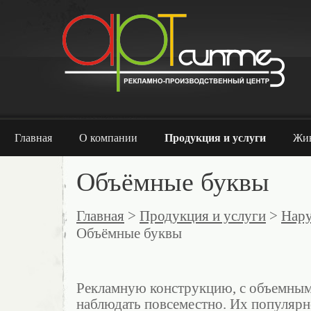
Главная
О компании
Продукция и услуги
Жи
Объёмные буквы
Главная
>
Продукция и услуги
>
Нару
Объёмные буквы
Рекламную конструкцию, с объемны
наблюдать повсеместно. Их популярн