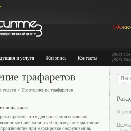
С
д
е
л
а
е
дукция и услуги
Живопись
Контакты
ение трафаретов
и услуги
> Изготовление трафаретов
Разд
етов на заказ
О ком
роко применяются для нанесения символов,
 различные поверхности. Например, декоративной
Продук
 производстве при маркировке оборудования,