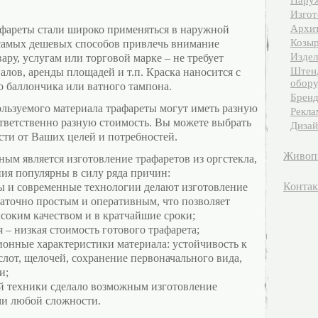
Наруж
Изгот
Архит
афареты стали широко применяться в наружной
Козыр
 самых дешевых способов привлечь внимание
Издел
ару, услугам или торговой марке – не требует
Штен
лов, аренды площадей и т.п. Краска наносится с
обору
 баллончика или ватного тампона.
Бренд
ользуемого материала трафареты могут иметь разную
Рекла
ответственно разную стоимость. Вы можете выбрать
Дизай
сти от Ваших целей и потребностей.
Живоп
ым является изготовление трафаретов из оргстекла,
ния популярны в силу ряда причин:
Конта
ы и современные технологии делают изготовление
таточно простым и оперативным, что позволяет
ысоким качеством и в кратчайшие сроки;
 – низкая стоимость готового трафарета;
ионные характеристики материала: устойчивость к
лот, щелочей, сохранение первоначального вида,
и;
й техники сделало возможным изготовление
ми любой сложности.