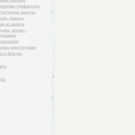
ная реклама
овление трафаретов
ектурные макеты
ьки, навесы
ия из акрила
деры, промо-
дование
ирование
мные конструкции
н и вёрстка
ись
кты