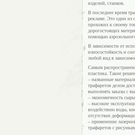
изделий, станков.
В последнее время тр
рекламе. Это один из
прохожих к своему тов
дорогостоящих материа
помощью аэрозольного
В зависимости от исп
износостойкость и со
любой вид в зависимо
Самым распространенн
пластика. Такие реше
– названные материал
трафаретов делом дос
выполнять заказы с в
– экономичность сырья
– высокие эксплуатац
воздействию воды, кис
отсутствие деформаци
– применение лазерно
трафаретов с рисунка