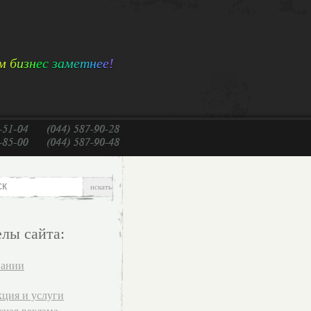
м
б
и
з
н
е
с
з
а
м
е
т
н
е
е
!
елы сайта:
пании
ция и услуги